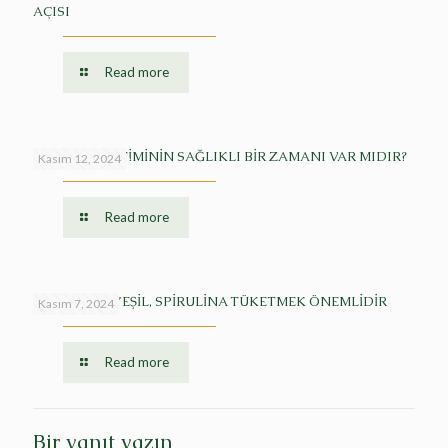
AÇISI
Read more
MEYVE TÜKETİMİNİN SAĞLIKLI BİR ZAMANI VAR MIDIR?
Kasım 12, 2024
Read more
MAVİ YA DA YEŞİL, SPİRULİNA TÜKETMEK ÖNEMLİDİR
Kasım 7, 2024
Read more
Bir yanıt yazın