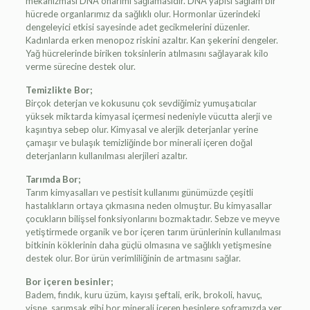
mekanizması DNA onarımı sağlamasıdır. DNA yapısı sağlam bir
hücrede organlarımız da sağlıklı olur. Hormonlar üzerindeki
dengeleyici etkisi sayesinde adet gecikmelerini düzenler.
Kadınlarda erken menopoz riskini azaltır. Kan şekerini dengeler.
Yağ hücrelerinde biriken toksinlerin atılmasını sağlayarak kilo
verme sürecine destek olur.
Temizlikte Bor;
Birçok deterjan ve kokusunu çok sevdiğimiz yumuşatıcılar
yüksek miktarda kimyasal içermesi nedeniyle vücutta alerji ve
kaşıntıya sebep olur. Kimyasal ve alerjik deterjanlar yerine
çamaşır ve bulaşık temizliğinde bor minerali içeren doğal
deterjanların kullanılması alerjileri azaltır.
Tarımda Bor;
Tarım kimyasalları ve pestisit kullanımı günümüzde çeşitli
hastalıkların ortaya çıkmasına neden olmuştur. Bu kimyasallar
çocukların bilişsel fonksiyonlarını bozmaktadır. Sebze ve meyve
yetiştirmede organik ve bor içeren tarım ürünlerinin kullanılması
bitkinin köklerinin daha güçlü olmasına ve sağlıklı yetişmesine
destek olur. Bor ürün verimliliğinin de artmasını sağlar.
Bor içeren besinler;
Badem, fındık, kuru üzüm, kayısı şeftali, erik, brokoli, havuç,
vişne, sarımsak gibi bor minerali içeren besinlere soframızda yer