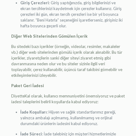
Giriş Çerezleri
: Giriş yaptığınızda, giriş bilgilerinizi ve
ekran tercihlerinizi kaydetmek için çerezler kullanırız. Giriş
çerezleri iki gün, ekran tercih çerezleri ise bir yıl boyunca
saklanır. “Beni Hatırla” seçeneğini işaretlerseniz, girişiniz iki
hafta boyunca geçerli olur.
Diğer Web Sitelerinden Gömülen İçerik
Bu sitedeki bazı içerikler (örneğin, videolar, resimler, makaleler
vb.) diğer web sitelerinden gömülü içerik olarak alınabilir. Bu tür
içerikler, ziyaretçilerin sanki diğer siteyi ziyaret etmiş gibi
davranmasına neden olur ve bu siteler sizinle ilgili veri
toplayabilir, çerez kullanabilir, üçüncü taraf takibini gömebilir ve
etkileşimlerinizi izleyebilir.
Paket Geri İadesi
DiyetteKal olarak, kullanıcı memnuniyetini önemsiyoruz ve paket
iadesi taleplerini belirli koşullarda kabul ediyoruz:
İade Koşulları
: Hijyen ve sağlık standartlarımız gereği,
yalnızca ambalajı açılmamış, kullanılmamış ve orijinal
durumdaki ürünlerin iadesini kabul ediyoruz.
İade Süreci
: İade talebiniz için müşteri hizmetlerimizle