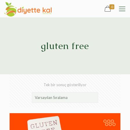
0
gluten free
Tek bir sonuç gösteriliyor