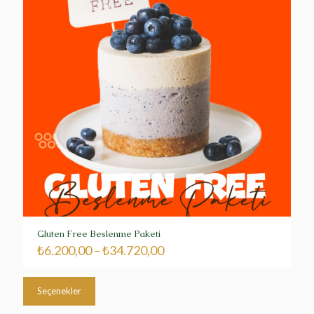
Gluten Free Beslenme Paketi
₺
6.200,00
–
₺
34.720,00
Bu
ürünün
Seçenekler
birden
fazla