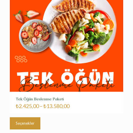
Tek Öğün Beslenme Paketi
₺
2.425,00
–
₺
13.580,00
Bu
ürünün
Seçenekler
birden
fazla