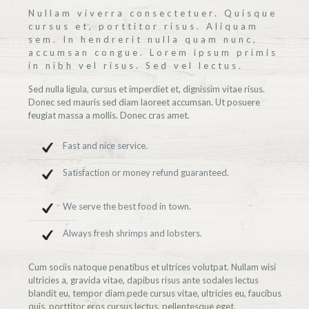
Nullam viverra consectetuer. Quisque
cursus et, porttitor risus. Aliquam
sem. In hendrerit nulla quam nunc,
accumsan congue. Lorem ipsum primis
in nibh vel risus. Sed vel lectus.
Sed nulla ligula, cursus et imperdiet et, dignissim vitae risus.
Donec sed mauris sed diam laoreet accumsan. Ut posuere
feugiat massa a mollis. Donec cras amet.
Fast and nice service.
Satisfaction or money refund guaranteed.
We serve the best food in town.
Always fresh shrimps and lobsters.
Cum sociis natoque penatibus et ultrices volutpat. Nullam wisi
ultricies a, gravida vitae, dapibus risus ante sodales lectus
blandit eu, tempor diam pede cursus vitae, ultricies eu, faucibus
quis, porttitor eros cursus lectus, pellentesque eget.